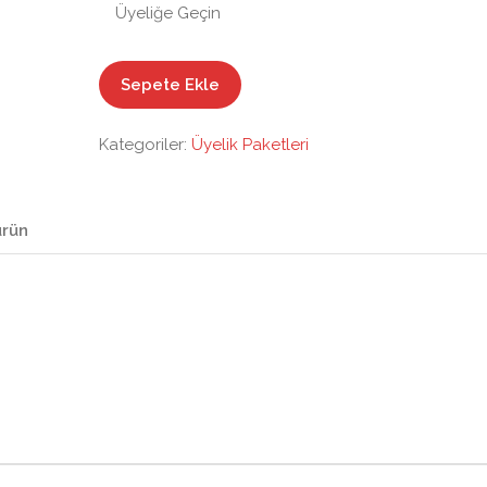
Üyeliğe Geçin
Standart(
Sepete Ekle
Ücretsiz
)
Kategoriler:
Üyelik Paketleri
adet
ürün