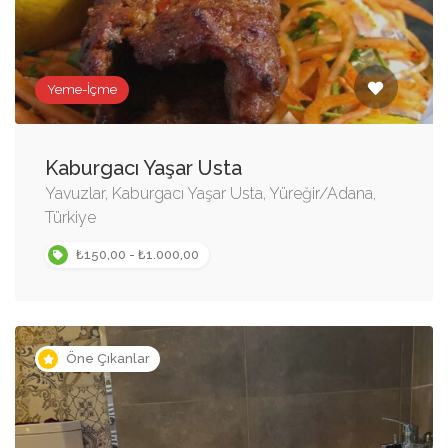
Yeme-İçme
Kaburgacı Yaşar Usta
Yavuzlar, Kaburgacı Yaşar Usta, Yüreğir/Adana,
Türkiye
₺150,00 - ₺1.000,00
Öne Çıkanlar