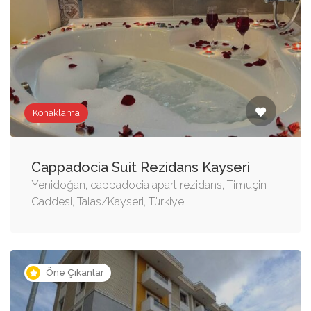
Konaklama
Cappadocia Suit Rezidans Kayseri
Yenidoğan, cappadocia apart rezidans, Timuçin
Caddesi, Talas/Kayseri, Türkiye
Öne Çıkanlar