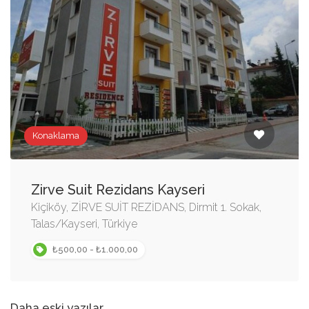
Konaklama
Zirve Suit Rezidans Kayseri
Kiçiköy, ZİRVE SUİT REZİDANS, Dirmit 1. Sokak,
Talas/Kayseri, Türkiye
₺500,00 - ₺1.000,00
Daha eski yazılar