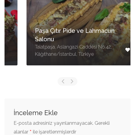
Paşa Çıtır Pide ve Lahmacun
Salonu
Talatpaşa, Aslangazi Caddesi No:42,
Kâğıthane/İstanbul, Türkiye
İnceleme Ekle
E-posta adresiniz yayınlanmayacak.
Gerekli
*
alanlar
ile işaretlenmişlerdir