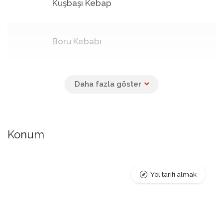
Kuşbaşı Kebap
Boru Kebabı
Ciğer Kebap
Metrelik Adana Kebap
Konum
Baklava Çeşitleri
Yol tarifi almak