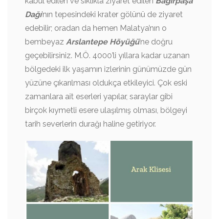
kabul edilen ve sıklıkla ziyaret edilen
Bagırpaşa
Dağı
’nın tepesindeki krater gölünü de ziyaret
edebilir; oradan da hemen Malatya’nın o
bembeyaz
Arslantepe Höyüğü
’ne doğru
geçebilirsiniz. M.Ö. 4000’li yıllara kadar uzanan
bölgedeki ilk yaşamın izlerinin günümüzde gün
yüzüne çıkarılması oldukça etkileyici. Çok eski
zamanlara ait eserleri yapılar, saraylar gibi
birçok kıymetli esere ulaşılmış olması, bölgeyi
tarih severlerin durağı haline getiriyor.