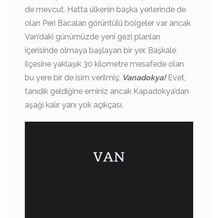
de mevcut. Hatta ülkenin başka yerlerinde de
olan Peri Bacaları görüntülü bölgeler var ancak
Van’daki günümüzde yeni gezi planları
içerisinde olmaya başlayan bir yer. Başkale
ilçesine yaklaşık 30 kilometre mesafede olan
bu yere bir de isim verilmiş;
Vanadokya!
Evet,
tanıdık geldiğine eminiz ancak Kapadokya’dan
aşağı kalır yanı yok açıkçası.