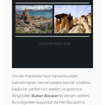
Önceki maddede hazır Vanadokya’dan
bahsetmişken, hemen peşine benzer özellikte
başka bir yerden söz edelim ve gezimize
Bingöl’deki
Buban Bacaları
ile devam edelim.
Bu bölgedeki oluşumlar da Peri Bacaları’na