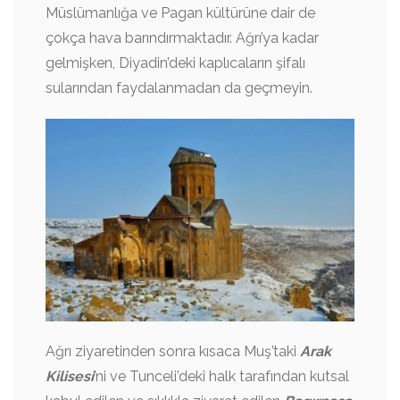
Müslümanlığa ve Pagan kültürüne dair de
çokça hava barındırmaktadır. Ağrı’ya kadar
gelmişken, Diyadin’deki kaplıcaların şifalı
sularından faydalanmadan da geçmeyin.
Ağrı ziyaretinden sonra kısaca Muş’taki
Arak
Kilisesi
’ni ve Tunceli’deki halk tarafından kutsal