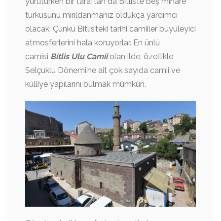
yürütürken bir taraftan da Bitlis’te beş minare
türküsünü mırıldanmanız oldukça yardımcı
olacak. Çünkü Bitlis’teki tarihi camiiler büyüleyici
atmosferlerini hala koruyorlar. En ünlü
camisi
Bitlis Ulu Camii
olan ilde, özellikle
Selçuklu Dönemi’ne ait çok sayıda camii ve
külliye yapılarını bulmak mümkün.