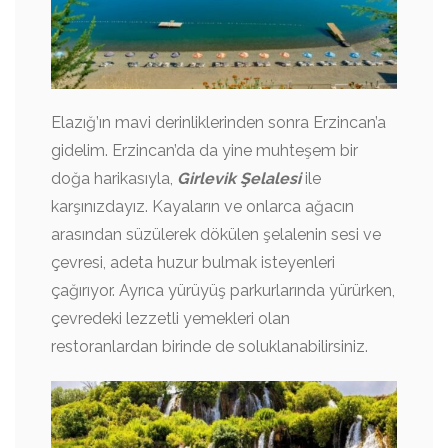
Elazığ’ın mavi derinliklerinden sonra Erzincan’a
gidelim. Erzincan’da da yine muhteşem bir
doğa harikasıyla,
Girlevik Şelalesi
ile
karşınızdayız. Kayaların ve onlarca ağacın
arasından süzülerek dökülen şelalenin sesi ve
çevresi, adeta huzur bulmak isteyenleri
çağırıyor. Ayrıca yürüyüş parkurlarında yürürken,
çevredeki lezzetli yemekleri olan
restoranlardan birinde de soluklanabilirsiniz.