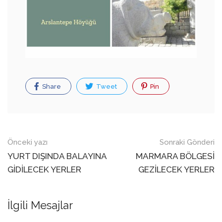
Share
Tweet
Pin
navigasyon
Önceki yazı
Sonraki Gönderi
gönderisi
YURT DIŞINDA BALAYINA
MARMARA BÖLGESİ
GİDİLECEK YERLER
GEZİLECEK YERLER
İlgili Mesajlar