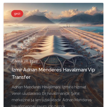
gezi
Aralık 28, 2023
İzmir Adnan Menderes Havalimanı Vip
Transfer
Adnan Menderes Havalimanı, İzmir’e hizmet
veren uluslararası bir havalimanıdır. Şehir
merkezine 14 km uzaklıktadır. Adnan Menderes
Havalimanı’na ulaşım için birçok